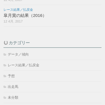
レース結果／払戻金
皐月賞の結果（2016）
12 4月, 2017
カテゴリー
データ／傾向
レース結果／払戻金
予想
出走馬
未分類