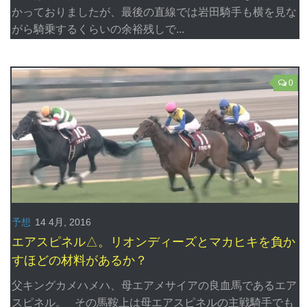
かっておりましたが、最後の直線では岩田騎手も横を見な
がら騎乗するくらいの余裕残しで...
0
予想
14 4月, 2016
エアスピネル△。リオンディーズとマカヒキを負か
すほどの材料があるか？
父キングカメハメハ、母エアメサイアの良血馬であるエア
スピネル。 その馬鞍上は母エアスピネルの主戦騎手でも