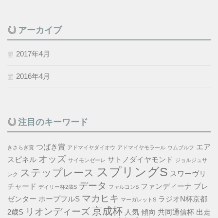
アーカイブ
2017年4月
2016年4月
注目のキーワード
つばき賞
エア
きさらぎ賞
アドマイヤダイオウ
アドマイヤモラール
ウムブルフ
オッズ
スピネル
サトノダイヤモンド
サイモンゼーレ
ジョルジュサ
スプリングS
ステップレース
スワーヴリ
ンク
データ
チャード
ファンディーナ
プレ
デイリー杯2歳S
ファルコンS
マカヒキ
ゼンター
ホープフルS
ラジオN杯京都
マーガレットS
京成杯
リオンディーズ
2歳S
人気
傾向
共同通信杯
出走