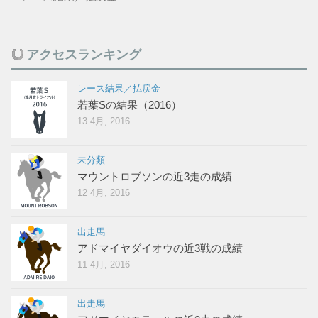
アクセスランキング
レース結果／払戻金
若葉Sの結果（2016）
13 4月, 2016
未分類
マウントロブソンの近3走の成績
12 4月, 2016
出走馬
アドマイヤダイオウの近3戦の成績
11 4月, 2016
出走馬