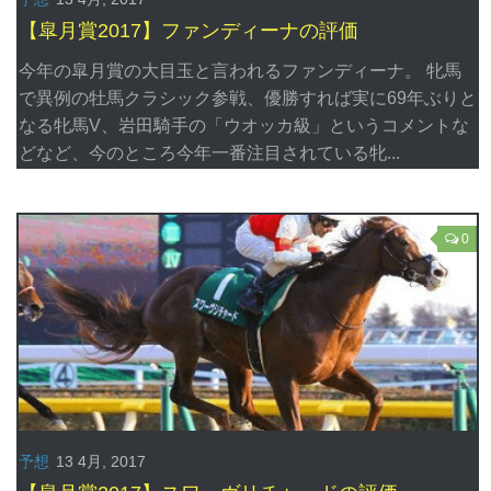
【皐月賞2017】ファンディーナの評価
今年の皐月賞の大目玉と言われるファンディーナ。 牝馬
で異例の牡馬クラシック参戦、優勝すれば実に69年ぶりと
なる牝馬V、岩田騎手の「ウオッカ級」というコメントな
どなど、今のところ今年一番注目されている牝...
0
予想
13 4月, 2017