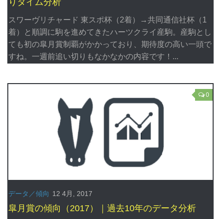
りタイム分析
スワーヴリチャード 東スポ杯（2着）→共同通信社杯（1
着）と順調に駒を進めてきたハーツクライ産駒。産駒とし
ても初の皐月賞制覇がかかっており、期待度の高い一頭で
すね。一週前追い切りもなかなかの内容です！...
0
データ／傾向
12 4月, 2017
皐月賞の傾向（2017）｜過去10年のデータ分析