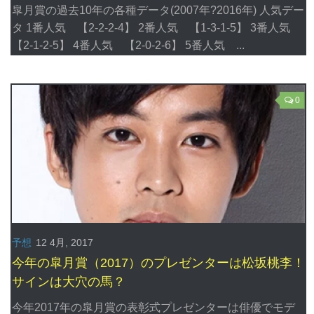
皐月賞の過去10年の各種データ(2007年?2016年) 人気デー
タ 1番人気 【2-2-2-4】 2番人気 【1-3-1-5】 3番人気
【2-1-2-5】 4番人気 【2-0-2-6】 5番人気 ...
0
予想
12 4月, 2017
今年の皐月賞（2017）のプレゼンターは松坂桃李！
サインは大穴の馬？
今年2017年の皐月賞の表彰式プレゼンターは俳優でモデ