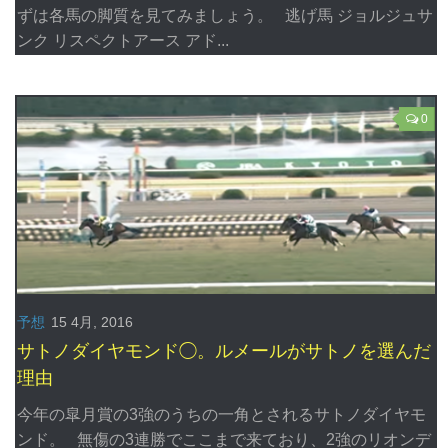
ずは各馬の脚質を見てみましょう。 逃げ馬 ジョルジュサ
ンク リスペクトアース アド...
0
予想
15 4月, 2016
サトノダイヤモンド◯。ルメールがサトノを選んだ
理由
今年の皐月賞の3強のうちの一角とされるサトノダイヤモ
ンド。 無傷の3連勝でここまで来ており、2強のリオンデ