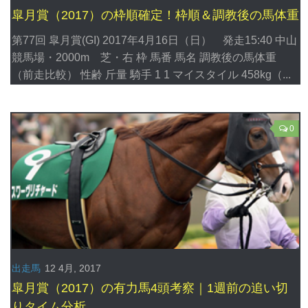
皐月賞（2017）の枠順確定！枠順＆調教後の馬体重
第77回 皐月賞(GI) 2017年4月16日（日） 発走15:40 中山
競馬場・2000m 芝・右 枠 馬番 馬名 調教後の馬体重
（前走比較） 性齢 斤量 騎手 1 1 マイスタイル 458kg（...
0
出走馬
12 4月, 2017
皐月賞（2017）の有力馬4頭考察｜1週前の追い切
りタイム分析