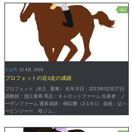
0
出走馬
12 4月, 2016
プロフェットの近3走の成績
プロフェット（牡3、栗東） 生年月日：2013年02月27日
調教師：池江泰寿 馬主：キャロットファーム 生産者：ノ
ーザンファーム 通算成績：4戦2勝（2-1-0-1） 血統：父ハ
ービンジャー、母ジュ...