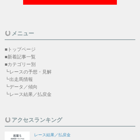
メニュー
■トップページ
■新着記事一覧
■カテゴリー別
┗レースの予想・見解
┗出走馬情報
┗データ／傾向
┗レース結果／払戻金
アクセスランキング
レース結果／払戻金