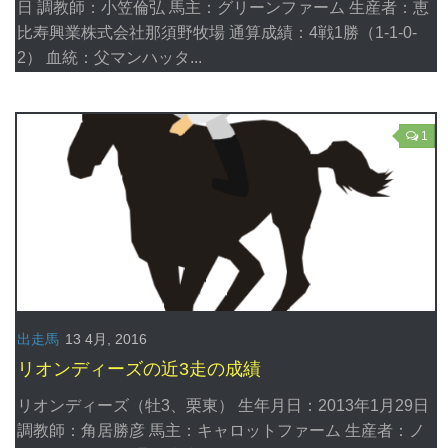
日 調教師：小笠倫弘 馬主：グリーンファーム 生産者：恵
比寿興業株式会社那須野牧場 通算成績：4戦1勝（1-1-0-
2） 血統：父マンハッタ...
1
出走馬
13 4月, 2016
リオンディーズの近3走の成績
リオンディーズ（牡3、栗東） 生年月日：2013年1月29日
調教師：角居勝彦 馬主：キャロットファーム 生産者：ノ