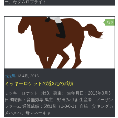
ー、母タムロブライト ...
0
出走馬
13 4月, 2016
ミッキーロケットの近3走の成績
ミッキーロケット（牡3、栗東） 生年月日：2013年3月3
日 調教師：音無秀孝 馬主：野田みづき 生産者：ノーザン
ファーム 通算成績：5戦1勝（1-3-0-1） 血統：父キングカ
メハメハ、母マネーキャ...