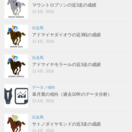
マウントロブソンの近3走の成績
12 4月, 2016
出走馬
アドマイヤダイオウの近3戦の成績
11 4月, 2016
出走馬
アドマイヤモラールの近3走の成績
11 4月, 2016
データ／傾向
皐月賞の傾向（過去10年のデータ分析）
12 4月, 2016
出走馬
サトノダイヤモンドの近3走の成績
11 4月, 2016