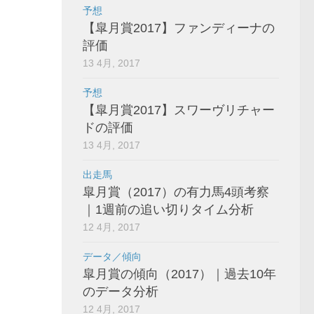
予想
【皐月賞2017】ファンディーナの
評価
13 4月, 2017
予想
【皐月賞2017】スワーヴリチャー
ドの評価
13 4月, 2017
出走馬
皐月賞（2017）の有力馬4頭考察
｜1週前の追い切りタイム分析
12 4月, 2017
データ／傾向
皐月賞の傾向（2017）｜過去10年
のデータ分析
12 4月, 2017