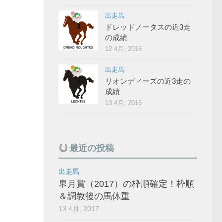
出走馬
ドレッドノータスの近3走
の成績
12 4月, 2016
出走馬
リオンディーズの近3走の
成績
13 4月, 2016
最近の投稿
出走馬
皐月賞（2017）の枠順確定！枠順
＆調教後の馬体重
13 4月, 2017