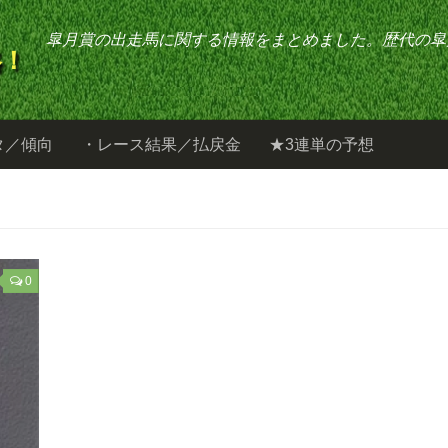
皐月賞の出走馬に関する情報をまとめました。歴代の皐
略！
タ／傾向
・レース結果／払戻金
★3連単の予想
0