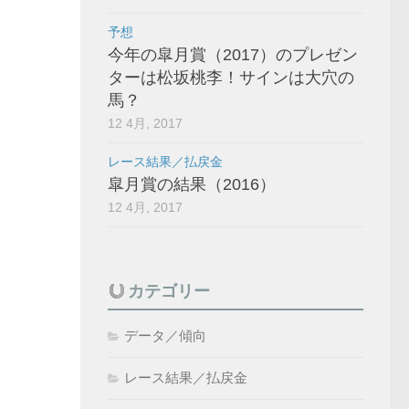
予想
今年の皐月賞（2017）のプレゼン
ターは松坂桃李！サインは大穴の
馬？
12 4月, 2017
レース結果／払戻金
皐月賞の結果（2016）
12 4月, 2017
カテゴリー
データ／傾向
レース結果／払戻金