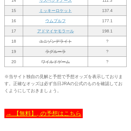
14
リスペクトアース
111.3
15
ミッキーロケット
137.4
16
ウムブルフ
177.1
17
アドマイヤモラール
198.1
18
ユニゾンデライト
?
19
ラグルーラ
?
20
ワイルドゲーム
?
※当サイト独自の見解と予想で予想オッズを表示しておりま
す。正確なオッズは必ず当日JRAの公式のものを確認してお
くようにしておきましょう。
→ 【無料】
,
の予想はこちら