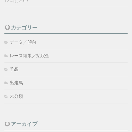
12 4月, 2017
カテゴリー
データ／傾向
レース結果／払戻金
予想
出走馬
未分類
アーカイブ