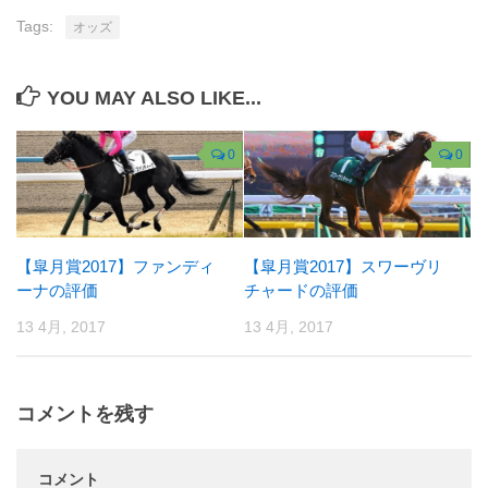
Tags:
オッズ
YOU MAY ALSO LIKE...
0
0
【皐月賞2017】ファンディ
【皐月賞2017】スワーヴリ
ーナの評価
チャードの評価
13 4月, 2017
13 4月, 2017
コメントを残す
コメント