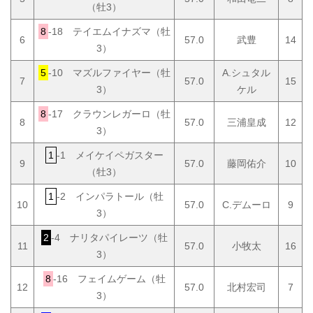
（牡3）
8
-18 テイエムイナズマ（牡
6
57.0
武豊
14
3）
5
-10 マズルファイヤー（牡
A.シュタル
7
57.0
15
3）
ケル
8
-17 クラウンレガーロ（牡
8
57.0
三浦皇成
12
3）
1
-1 メイケイペガスター
9
57.0
藤岡佑介
10
（牡3）
1
-2 インパラトール（牡
10
57.0
C.デムーロ
9
3）
2
-4 ナリタパイレーツ（牡
11
57.0
小牧太
16
3）
8
-16 フェイムゲーム（牡
12
57.0
北村宏司
7
3）