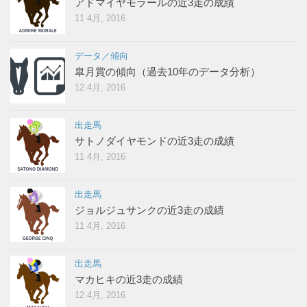
アドマイヤモラールの近3走の成績
11 4月, 2016
データ／傾向
皐月賞の傾向（過去10年のデータ分析）
12 4月, 2016
出走馬
サトノダイヤモンドの近3走の成績
11 4月, 2016
出走馬
ジョルジュサンクの近3走の成績
11 4月, 2016
出走馬
マカヒキの近3走の成績
12 4月, 2016