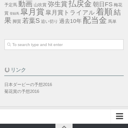
払戻金
動画
弥生賞
朝日FS
予定馬
山吹賞
梅花
着順
皐月賞
結
皐月賞トライアル
賞
登録馬
配当金
果
若葉S
過去10年
脚質
追い切り
馬単
リンク
日本ダービーの予想2016
菊花賞の予想2016