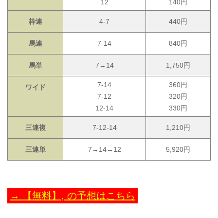
12
140円
枠連
4-7
440円
馬連
7-14
840円
馬単
7→14
1,750円
7-14
360円
ワイド
7-12
320円
12-14
330円
三連複
7-12-14
1,210円
三連単
7→14→12
5,920円
→ 【無料】
,
の予想はこちら