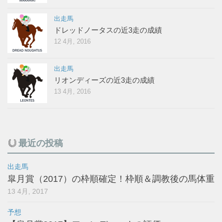
出走馬
ドレッドノータスの近3走の成績
12 4月, 2016
出走馬
リオンディーズの近3走の成績
13 4月, 2016
最近の投稿
出走馬
皐月賞（2017）の枠順確定！枠順＆調教後の馬体重
13 4月, 2017
予想