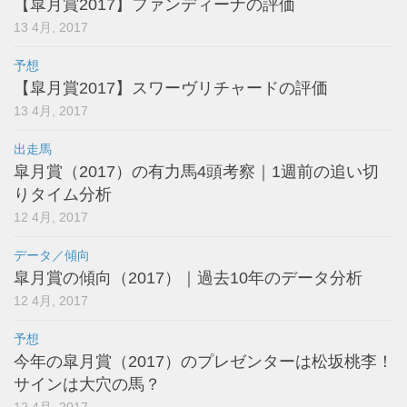
【皐月賞2017】ファンディーナの評価
13 4月, 2017
予想
【皐月賞2017】スワーヴリチャードの評価
13 4月, 2017
出走馬
皐月賞（2017）の有力馬4頭考察｜1週前の追い切
りタイム分析
12 4月, 2017
データ／傾向
皐月賞の傾向（2017）｜過去10年のデータ分析
12 4月, 2017
予想
今年の皐月賞（2017）のプレゼンターは松坂桃李！
サインは大穴の馬？