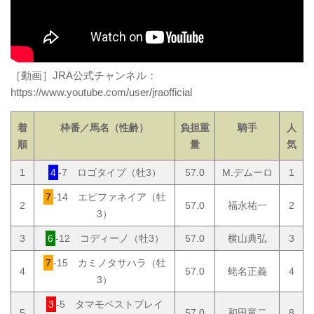
［動画］JRA公式チャンネル：
https://www.youtube.com/user/jraofficial
着
枠番／馬名（性齢）
負担重
騎手
人
順
量
気
1
4
-7 ロゴタイプ（牡3）
57.0
M.デムーロ
1
7
-14 エピファネイア（牡
2
57.0
福永祐一
2
3）
3
6
-12 コディーノ（牡3）
57.0
横山典弘
3
7
-15 カミノタサハラ（牡
4
57.0
蛯名正義
4
3）
3
-5 タマモベストプレイ
5
57.0
和田竜二
8